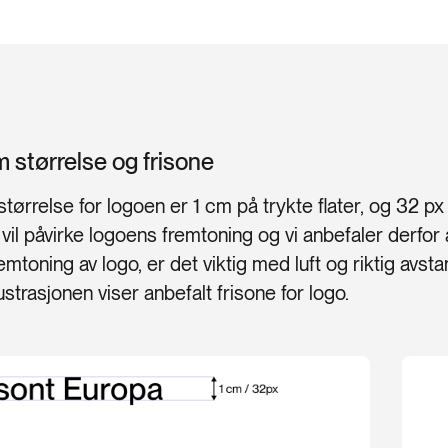
 størrelse og frisone
ørrelse for logoen er 1 cm på trykte flater, og 32 px d
vil påvirke logoens fremtoning og vi anbefaler derfor 
emtoning av logo, er det viktig med luft og riktig avsta
llustrasjonen viser anbefalt frisone for logo.