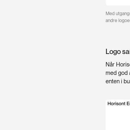
Med utgangsp
andre logoer
Logo sa
Når Horis
med god a
enten i bu