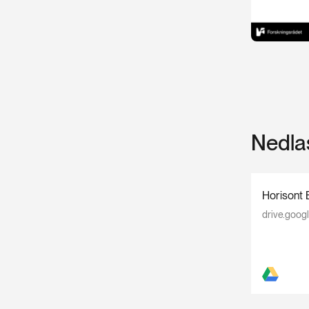
Nedla
Horisont 
drive.goog