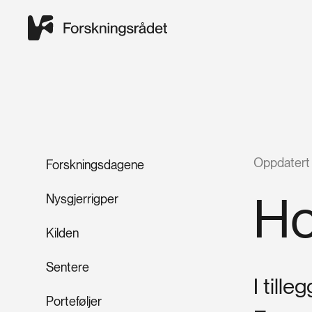
Oppdatert
Forskningsdagene
Ho
Nysgjerrigper
Kilden
Sentere
I till
Porteføljer