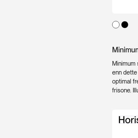
Minimum
Minimum st
enn dette 
optimal fr
frisone. I