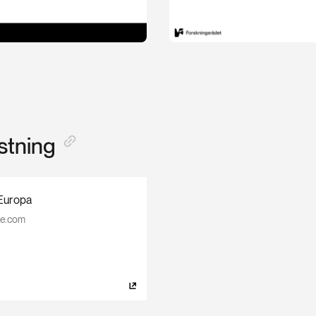
stning
Europa
le.com